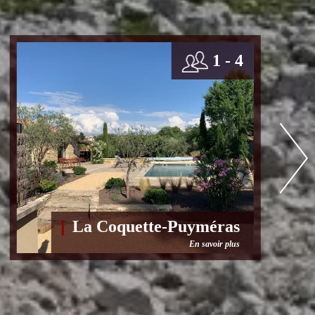
1 - 4
L
La Coquette-Puyméras
P
En savoir plus