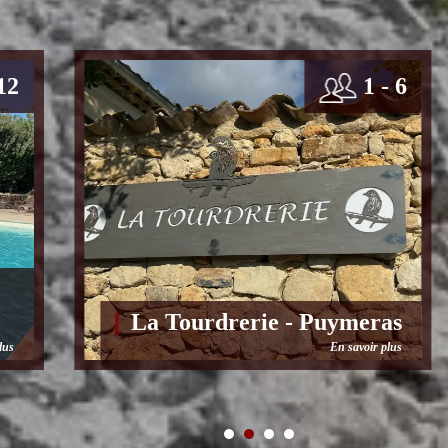
12
1 - 6
La Tourdrerie - Puymeras
lus
En savoir plus